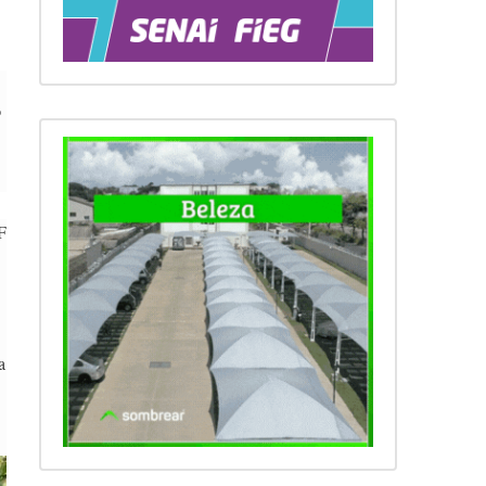
o
F
a