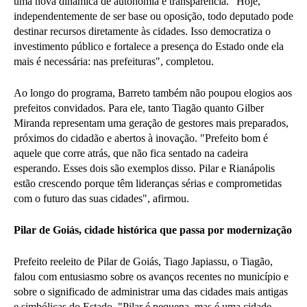
uma nova dinâmica de autonomia e transparência. "Hoje,
independentemente de ser base ou oposição, todo deputado pode
destinar recursos diretamente às cidades. Isso democratiza o
investimento público e fortalece a presença do Estado onde ela
mais é necessária: nas prefeituras", completou.
Ao longo do programa, Barreto também não poupou elogios aos
prefeitos convidados. Para ele, tanto Tiagão quanto Gilber
Miranda representam uma geração de gestores mais preparados,
próximos do cidadão e abertos à inovação. "Prefeito bom é
aquele que corre atrás, que não fica sentado na cadeira
esperando. Esses dois são exemplos disso. Pilar e Rianápolis
estão crescendo porque têm lideranças sérias e comprometidas
com o futuro das suas cidades", afirmou.
Pilar de Goiás, cidade histórica que passa por modernização
Prefeito reeleito de Pilar de Goiás, Tiago Japiassu, o Tiagão,
falou com entusiasmo sobre os avanços recentes no município e
sobre o significado de administrar uma das cidades mais antigas
e simbólicas do Estado. "Pilar é pequena, mas é uma cidade