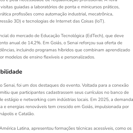
visitas guiadas a laboratórios de ponta e minicursos práticos,
ática profissões como automação industrial, mecatrônica,
essão 3D) e tecnologias de Internet das Coisas (IoT).
ncial do mercado de Educação Tecnológica (EdTech), que deve
nto anual de 14,2%. Em Goiás, o Senai reforçou sua oferta de
endências, incluindo programas híbridos que combinam aprendizado
r modelos de ensino flexíveis e personalizados.
bilidade
o Senai, foi um dos destaques do evento. Voltada para a conexão
ermitiu que participantes cadastrassem seus currículos no banco de
de estágio e networking com indústrias locais. Em 2025, a demand
ica e energias renováveis tem crescido em Goiás, impulsionada por
ápolis e Catalão.
 América Latina, apresentou formações técnicas acessíveis, como os