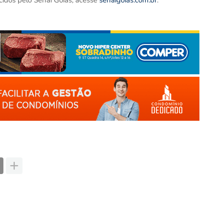
cidos pelo Senai Goiás, acesse
senaigoias.com.br
.