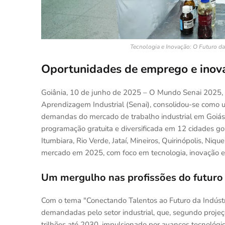
Tecnologia e Inovação: O Futuro da
Oportunidades de emprego e inov
Goiânia, 10 de junho de 2025 – O Mundo Senai 2025, tr
Aprendizagem Industrial (Senai), consolidou-se como 
demandas do mercado de trabalho industrial em Goiás. 
programação gratuita e diversificada em 12 cidades goi
Itumbiara, Rio Verde, Jataí, Mineiros, Quirinópolis, Ni
mercado em 2025, com foco em tecnologia, inovação e int
Um mergulho nas profissões do futuro
Com o tema "Conectando Talentos ao Futuro da Indúst
demandadas pelo setor industrial, que, segundo proje
trilhões até 2030, impulsionado por avanços tecnológico