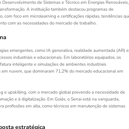
em Desenvolvimento de Sistemas e Técnico em Energias Renováveis,
nsformação. A instituição também destacou programas de
ão, com foco em microlearning e certificações rápidas, tendências qu
nto com as necessidades do mercado de trabalho.
ana
ogias emergentes, como IA generativa, realidade aumentada (AR) e
cessos industriais e educacionais. Em laboratórios equipados, os
atura inteligente e simulações de ambientes industriais
adas em nuvem, que dominaram 71,2% do mercado educacional em
ing e upskilling, com o mercado global prevendo a necessidade de
omação e à digitalização. Em Goiás, o Senai está na vanguarda,
a profissões em alta, como técnicos em manutenção de sistemas
osta estratégica