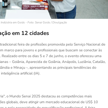
 Indústria em Goiás - Foto: Senai Goiás / Divulgação
ação em 12 cidades
adicional feira de profissões promovida pelo Serviço Nacional de
um marco para jovens e profissionais que buscam se conectar às
Realizado entre os dias 5 e 7 de junho, o evento ofereceu uma
anas – Goiânia, Aparecida de Goiânia, Anápolis, Luziânia, Catalão,
quelândia e Minaçu –, apresentando as principais tendências do
eligência artificial (IA).
ria", o Mundo Senai 2025 destacou as competências mais
ções globais, deve atingir um mercado educacional de US$ 10
s e pela necessidade de requalificação profissional. A feira