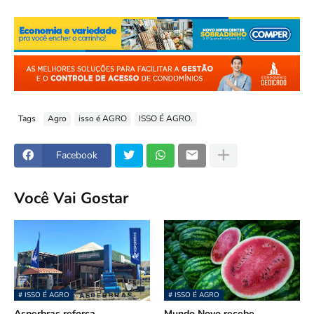
Tags
Agro
isso é AGRO
ISSO É AGRO.
Facebook
Você Vai Gostar
# ISSO É AGRO
# ISSO É AGRO
Asperbras reforça
Mundo Novo recebe