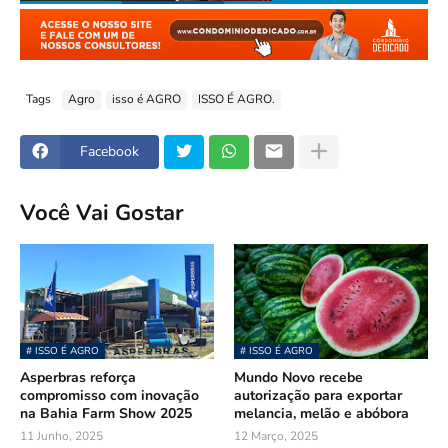
Tags
Agro
isso é AGRO
ISSO É AGRO.
Facebook
Você Vai Gostar
# ISSO É AGRO
# ISSO É AGRO
Asperbras reforça
Mundo Novo recebe
compromisso com inovação
autorização para exportar
na Bahia Farm Show 2025
melancia, melão e abóbora
11 Junho, 2025
12 Março, 2025