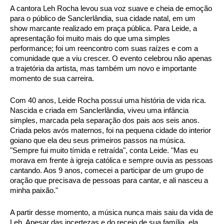
A cantora Leh Rocha levou sua voz suave e cheia de emoção 
para o público de Sanclerlândia, sua cidade natal, em um 
show marcante realizado em praça pública. Para Leide, a 
apresentação foi muito mais do que uma simples 
performance; foi um reencontro com suas raízes e com a 
comunidade que a viu crescer. O evento celebrou não apenas 
a trajetória da artista, mas também um novo e importante 
momento de sua carreira.
Com 40 anos, Leide Rocha possui uma história de vida rica. 
Nascida e criada em Sanclerlândia, viveu uma infância 
simples, marcada pela separação dos pais aos seis anos. 
Criada pelos avós maternos, foi na pequena cidade do interior 
goiano que ela deu seus primeiros passos na música. 
"Sempre fui muito tímida e retraída", conta Leide. "Mas eu 
morava em frente à igreja católica e sempre ouvia as pessoas 
cantando. Aos 9 anos, comecei a participar de um grupo de 
oração que precisava de pessoas para cantar, e ali nasceu a 
minha paixão."
A partir desse momento, a música nunca mais saiu da vida de 
Leh. Apesar das incertezas e do receio de sua família, ela 