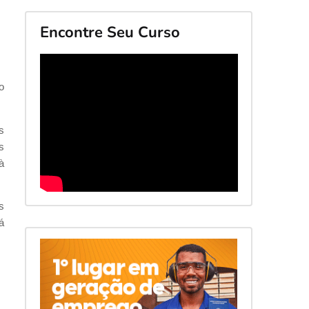
Encontre Seu Curso
o
s
s
à
s
á