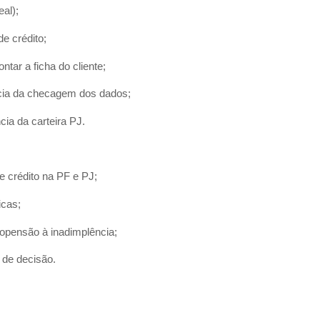
al);
e crédito;
ntar a ficha do cliente;
cia da checagem dos dados;
cia da carteira PJ.
e crédito na PF e PJ;
icas;
propensão à inadimplência;
 de decisão.