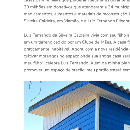
casas para famílias que perderam seus lares durante
30 milhões em donativos que atenderam a 34 municípi
medicamentos, alimentos e materiais de reconstrução.
Silveira Caldeira, em Viamão, e a Luiz Fernando Eliodor
Luiz Fernando da Silveira Caldeira vivia com seu filho 
em um terreno cedido por um Clube de Mães. A casa fo
praticamente inabitável. Agora, com a nova residência 
cultivar morangos no espaço onde sua antiga casa ser
meu filho", celebra Luiz Fernando. Além da minha pla
promover um espaço de oração, meu portão estará semp