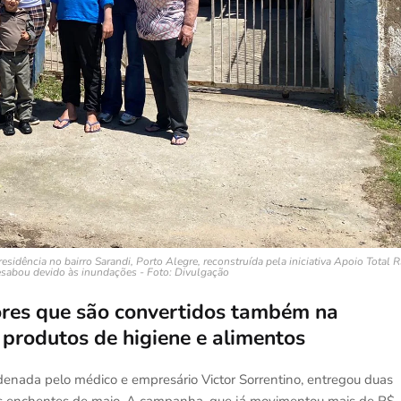
sidência no bairro Sarandi, Porto Alegre, reconstruída pela iniciativa Apoio Total 
esabou devido às inundações - Foto: Divulgação
lores que são convertidos também na
produtos de higiene e alimentos
denada pelo médico e empresário Victor Sorrentino, entregou duas