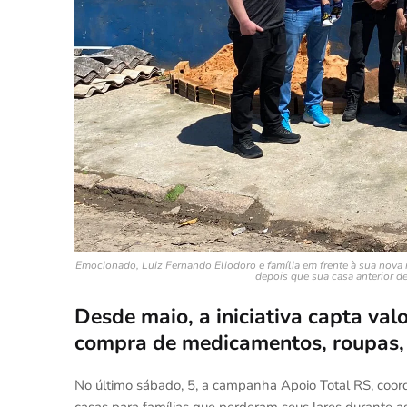
Emocionado, Luiz Fernando Eliodoro e família em frente à sua nova re
depois que sua casa anterior d
Desde maio, a iniciativa capta va
compra de medicamentos, roupas, 
No último sábado, 5, a campanha Apoio Total RS, coor