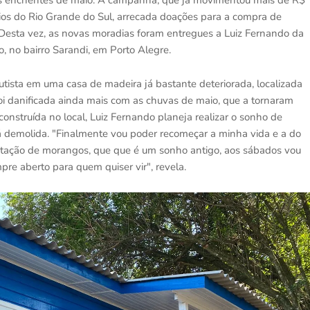
 as enchentes de maio. A campanha, que já movimentou mais de R$
os do Rio Grande do Sul, arrecada doações para a compra de
 Desta vez, as novas moradias foram entregues a Luiz Fernando da
o, no bairro Sarandi, em Porto Alegre.
autista em uma casa de madeira já bastante deteriorada, localizada
i danificada ainda mais com as chuvas de maio, que a tornaram
construída no local, Luiz Fernando planeja realizar o sonho de
á demolida. "Finalmente vou poder recomeçar a minha vida e a do
ntação de morangos, que que é um sonho antigo, aos sábados vou
re aberto para quem quiser vir", revela.