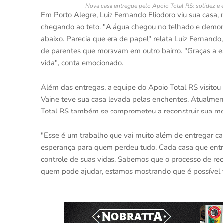
Nova casa entregue pelo Apoio Total RS: solidez e 
Em Porto Alegre, Luiz Fernando Eliodoro viu sua casa, 
chegando ao teto. "A água chegou no telhado e demorou 
abaixo. Parecia que era de papel" relata Luiz Fernando
de parentes que moravam em outro bairro. "Graças a e
vida", conta emocionado.
Além das entregas, a equipe do Apoio Total RS visitou
Vaine teve sua casa levada pelas enchentes. Atualment
Total RS também se comprometeu a reconstruir sua mo
"Esse é um trabalho que vai muito além de entregar ca
esperança para quem perdeu tudo. Cada casa que entr
controle de suas vidas. Sabemos que o processo de rec
quem pode ajudar, estamos mostrando que é possível fa