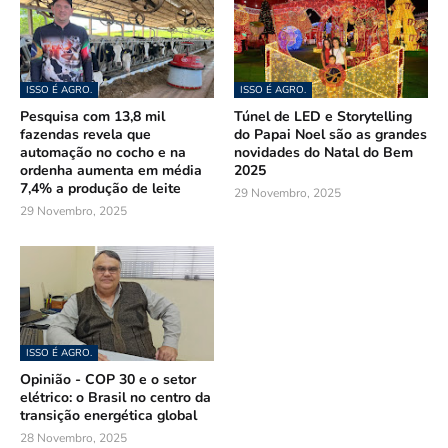
ISSO É AGRO.
ISSO É AGRO.
Pesquisa com 13,8 mil
Túnel de LED e Storytelling
fazendas revela que
do Papai Noel são as grandes
automação no cocho e na
novidades do Natal do Bem
ordenha aumenta em média
2025
7,4% a produção de leite
29 Novembro, 2025
29 Novembro, 2025
ISSO É AGRO.
Opinião - COP 30 e o setor
elétrico: o Brasil no centro da
transição energética global
28 Novembro, 2025