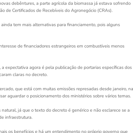
ovas debêntures, a parte agrícola da biomassa já estava sofrendo
são de Certificados de Recebíveis do Agronegócio (CRAs).
ainda tem mais alternativas para financiamento, pois alguns
 interesse de financiadores estrangeiros em combustíveis menos
, a expectativa agora é pela publicação de portarias específicas dos
caram claras no decreto.
mercado, que está com muitas emissões represadas desde janeiro, n
isar aguardar o posicionamento dos ministérios sobre vários temas.
atural, já que o texto do decreto é genérico e não esclarece se a
e infraestrutura.
 mais os benefícios e há um entendimento no próprio governo que