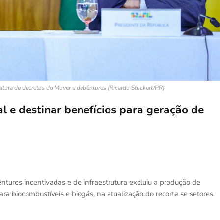
natura de decretos do Mover e debêntures (Ricardo Stuckert/PR)
l e destinar benefícios para geração de
tures incentivadas e de infraestrutura excluiu a produção de
ara biocombustíveis e biogás, na atualização do recorte se setores