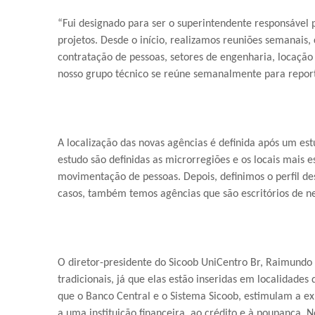
“Fui designado para ser o superintendente responsável
projetos. Desde o início, realizamos reuniões semanais,
contratação de pessoas, setores de engenharia, locação d
nosso grupo técnico se reúne semanalmente para reporta
A localização das novas agências é definida após um es
estudo são definidas as microrregiões e os locais mais
movimentação de pessoas. Depois, definimos o perfil de
casos, também temos agências que são escritórios de ne
O diretor-presidente do Sicoob UniCentro Br, Raimundo
tradicionais, já que elas estão inseridas em localidade
que o Banco Central e o Sistema Sicoob, estimulam a e
a uma instituição financeira, ao crédito e à poupanç