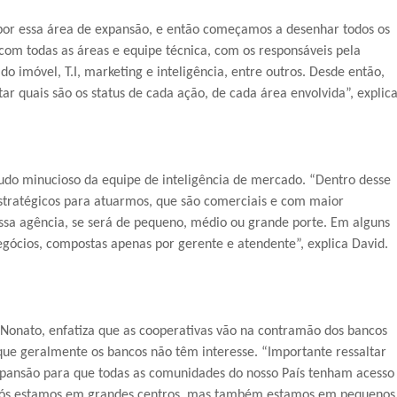
 por essa área de expansão, e então começamos a desenhar todos os
 com todas as áreas e equipe técnica, com os responsáveis pela
o imóvel, T.I, marketing e inteligência, entre outros. Desde então,
r quais são os status de cada ação, de cada área envolvida”, explica
tudo minucioso da equipe de inteligência de mercado. “Dentro desse
 estratégicos para atuarmos, que são comerciais e com maior
ssa agência, se será de pequeno, médio ou grande porte. Em alguns
gócios, compostas apenas por gerente e atendente”, explica David.
 Nonato, enfatiza que as cooperativas vão na contramão dos bancos
s que geralmente os bancos não têm interesse. “Importante ressaltar
xpansão para que todas as comunidades do nosso País tenham acesso
a. Nós estamos em grandes centros, mas também estamos em pequenos