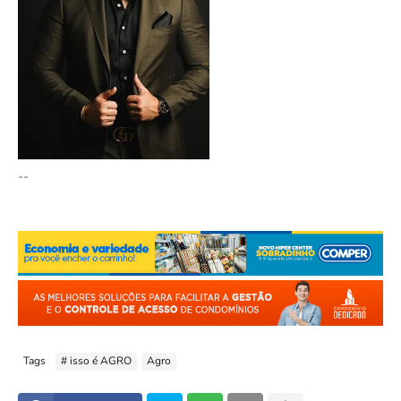
--
Tags
# isso é AGRO
Agro