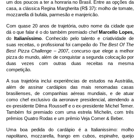
um dos poucos a ter a honraria no Brasil. Entre as opções da 
casa, a clássica 
Regina Margherita (R$ 37): molho de tomate, 
mozzarella di bufala, parmesão e manjericão. 
Com quase 20 anos de trajetória, outro nome da cidade que 
dá o que falar é o do também premiado chef 
Marcello Lopes, 
do 
Italianíssimo
. Conhecido pelo talento e criatividade de 
suas receitas, o profissional foi campeão do 
The Best Of The 
Best Pizza Challenge – 2007
, concurso que elege a melhor 
pizza do mundo, além de conquistar a segunda colocação por 
duas vezes com outras duas receitas na mesma 
competição.   
A sua trajetória inclui experiências de estudos na Austrália, 
além de assinar cardápios das mais renomadas casas 
brasilienses, de companhias aéreas mundiais, e de atuar 
como chef exclusivo da aeronave presidencial, atendendo a 
ex-presidente Dilma Rousseff e o ex-presidente Michel Temer. 
Também foi premiado com uma estrela Michelin, com três 
prêmios Quatro Rodas e um prêmio Veja Comer & Beber.
Uma boa pedida do cardápio é a Italianissimo: molho 
napolitano, mozzarella, frango em cubos, espinafre, queijo 