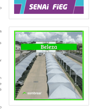
o
a
s
r
m
e
é
o