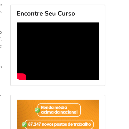
e
s
Encontre Seu Curso
o
,
e
o
.