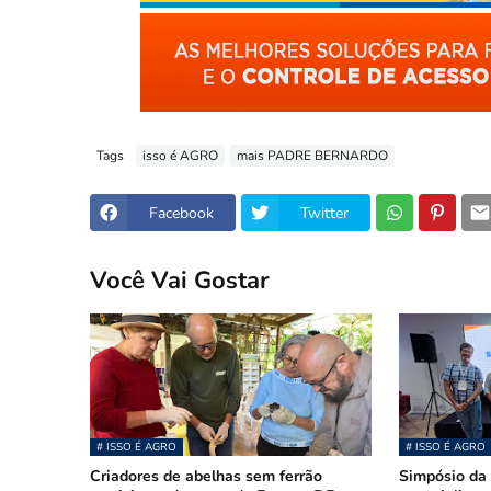
Tags
isso é AGRO
mais PADRE BERNARDO
Facebook
Twitter
Você Vai Gostar
# ISSO É AGRO
# ISSO É AGRO
Criadores de abelhas sem ferrão
Simpósio da