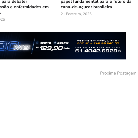
s para debater
papel fundamental para o futuro da
ssão e enfermidades em
cana-de-açúcar brasileira
s
21 Fevereiro, 2025
025
Próxima Postagem