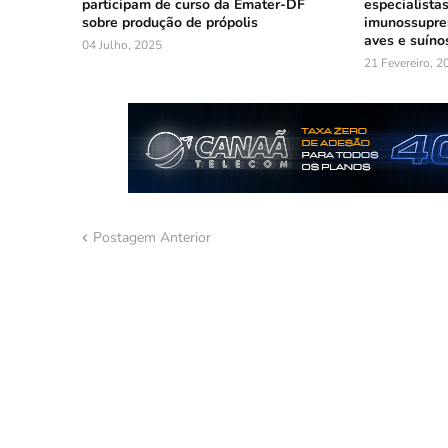
participam de curso da Emater-DF
especialista
sobre produção de própolis
imunossupre
aves e suíno
04 Julho, 2025
21 Fevereiro, 2
Postagem Anterior