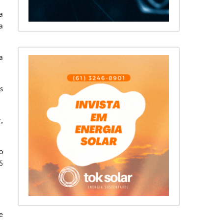
a
a
a
s
,
o
5
e