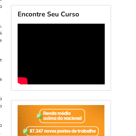
o
Encontre Seu Curso
,
%
e
e
a
o
o
o
.