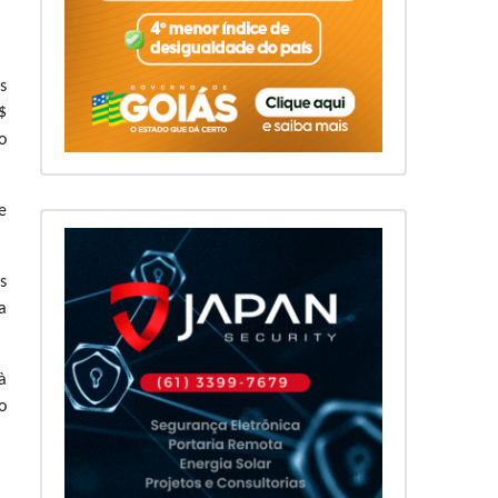
s
$
o
e
s
a
à
o