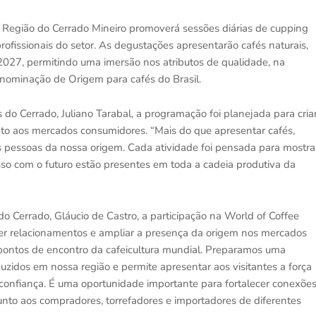
 Região do Cerrado Mineiro promoverá sessões diárias de cupping
rofissionais do setor. As degustações apresentarão cafés naturais,
2027, permitindo uma imersão nos atributos de qualidade, na
Denominação de Origem para cafés do Brasil.
 do Cerrado, Juliano Tarabal, a programação foi planejada para cria
to aos mercados consumidores. “Mais do que apresentar cafés,
 pessoas da nossa origem. Cada atividade foi pensada para mostra
so com o futuro estão presentes em toda a cadeia produtiva da
o Cerrado, Gláucio de Castro, a participação na World of Coffee
cer relacionamentos e ampliar a presença da origem nos mercados
s pontos de encontro da cafeicultura mundial. Preparamos uma
uzidos em nossa região e permite apresentar aos visitantes a força
e confiança. É uma oportunidade importante para fortalecer conexõe
junto aos compradores, torrefadores e importadores de diferentes