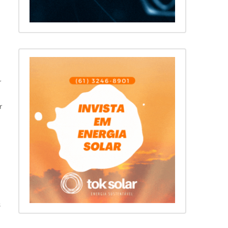
r
r
s