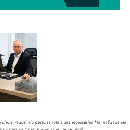
idade, reduzindo paradas totais desnecessárias. Na realidade ela
nso' para se tornar engenharia mensurável