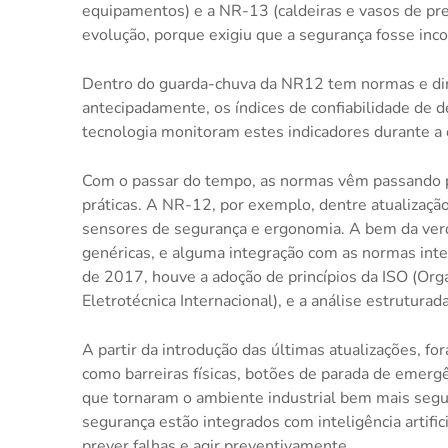
equipamentos) e a NR-13 (caldeiras e vasos de pre
evolução, porque exigiu que a segurança fosse inc
Dentro do guarda-chuva da NR12 tem normas e dir
antecipadamente, os índices de confiabilidade de 
tecnologia monitoram estes indicadores durante a 
Com o passar do tempo, as normas vêm passando po
práticas. A NR-12, por exemplo, dentre atualizaçã
sensores de segurança e ergonomia. A bem da ver
genéricas, e alguma integração com as normas inte
de 2017, houve a adoção de princípios da ISO (Org
Eletrotécnica Internacional), e a análise estruturad
A partir da introdução das últimas atualizações, f
como barreiras físicas, botões de parada de emer
que tornaram o ambiente industrial bem mais segu
segurança estão integrados com inteligência artifi
prever falhas e agir preventivamente.