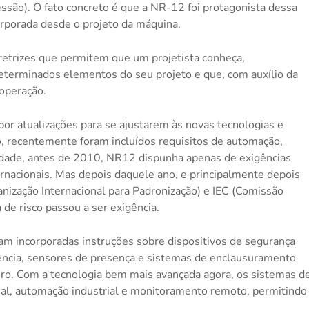
ssão). O fato concreto é que a NR-12 foi protagonista dessa
orporada desde o projeto da máquina.
etrizes que permitem que um projetista conheça,
determinados elementos do seu projeto e que, com auxílio da
operação.
r atualizações para se ajustarem às novas tecnologias e
o, recentemente foram incluídos requisitos de automação,
dade, antes de 2010, NR12 dispunha apenas de exigências
rnacionais. Mas depois daquele ano, e principalmente depois
anização Internacional para Padronização) e IEC (Comissão
a de risco passou a ser exigência.
oram incorporadas instruções sobre dispositivos de segurança
gência, sensores de presença e sistemas de enclausuramento
ro. Com a tecnologia bem mais avançada agora, os sistemas d
cial, automação industrial e monitoramento remoto, permitindo