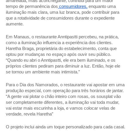
amarelada, mais aconchegante, contribui para um maior 
tempo de permanência dos
 consumidores,
 enquanto uma 
iluminação mais clara, uma luz branca, pode contribuir para 
que a rotatividade de consumidores durante o expediente 
aumente. 
Em Manaus, o restaurante Anntipastti percebeu, na prática, 
como a iluminação influencia a experiência dos clientes. 
Haretha Braga, proprietária do estabelecimento, conta que 
optou por mudanças no espaço após ouvir seu público. 
“Quando eu abri o Anntipastti, ele era bem iluminado, e os 
próprios clientes pediram para diminuir a luz. Então, hoje ele 
se tornou um ambiente mais intimista.” 
Para o Dia dos Namorados, o restaurante vai apostar em uma 
produção especial, com operação para três horários de jantar. 
“A gente vai plotar o chão inteiro com rosas, os sousplat vão 
ser completamente diferentes, a iluminação vai toda mudar, 
vai estar mais escurinha a loja, e vamos colocar velas de 
verdade, revela Haretha” 
O projeto inclui ainda um toque personalizado para cada casal. 