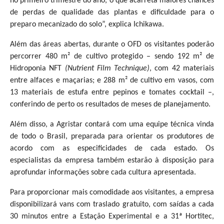
no primeiro trimestre do ano, o que acarreta maiores chances
de perdas de qualidade das plantas e dificuldade para o
preparo mecanizado do solo”, explica Ichikawa.
Além das áreas abertas, durante o OFD os visitantes poderão
percorrer 480 m² de cultivo protegido
–
sendo 192 m² de
Hidroponia NFT
(Nutrient Film Technique)
, com 42 materiais
entre alfaces e maçarias; e 288 m² de cultivo em vasos, com
13 materiais de estufa entre pepinos e tomates cocktail
–
,
conferindo de perto os resultados de meses de planejamento.
Além disso, a Agristar contará com uma equipe técnica vinda
de todo o Brasil, preparada para orientar os produtores de
acordo com as especificidades de cada estado. Os
especialistas da empresa também estarão à disposição para
aprofundar informações sobre cada cultura apresentada.
Para proporcionar mais comodidade aos visitantes, a empresa
disponibilizará vans com traslado gratuito, com saídas a cada
30 minutos entre a Estação Experimental e a 31ª Hortitec,