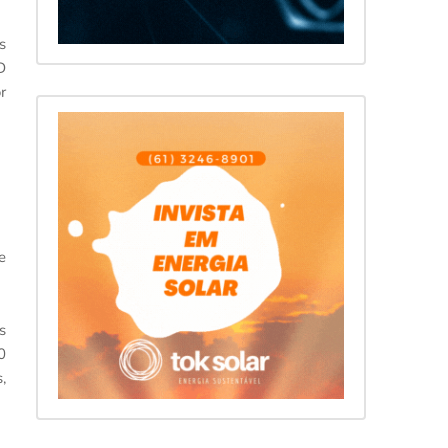
s
D
r
e
s
0
,