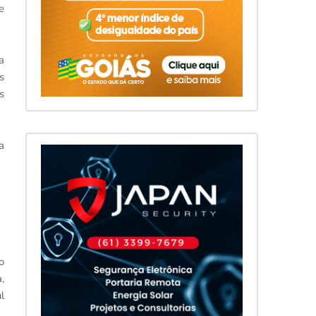
e
a
s
s
a
o
,
l