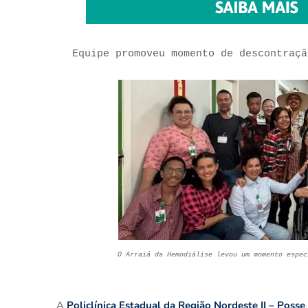
Equipe promoveu momento de descontraç
O Arraiá da Hemodiálise levou um momento espec
A
Policlínica Estadual da Região Nordeste II – Posse