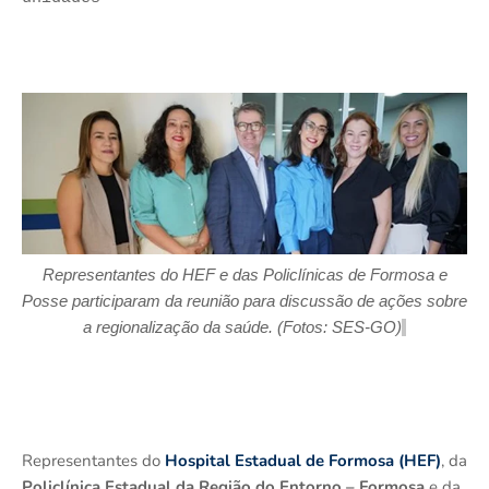
Representantes d
o HEF e da
s
Policlínica
s
de
Formosa
e
Posse
participaram da reunião para discussão de ações
sobre
a
regional
ização da
saúde.
(Foto
s
:
SES-GO
)
Representantes do
Hospital Estadual de Formosa (HEF)
, da
Policlínica Estadual da Região do Entorno – Formosa
e da