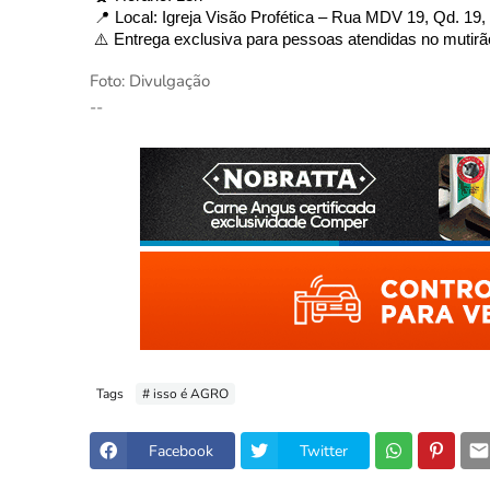
 📍 Local: Igreja Visão Profética – Rua MDV 19, Qd. 19,
 ⚠️ Entrega exclusiva para pessoas atendidas no mutirã
Foto: Divulgação
--
Tags
# isso é AGRO
Facebook
Twitter