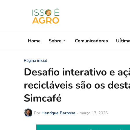
Home
Sobre
Comunicadores
Uĺtim
Página inicial
Desafio interativo e 
recicláveis são os des
Simcafé
Por
Henrique Barbosa
-
março 17, 2026