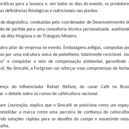
ráticas para a lavoura e, em todos os dias do evento, os produtore
s deficiências fisiológicas e nutricionais nas plantas.
s de diagnóstico, conduzidas pelo coordenador de Desenvolvimento d
o de partida para uma consultoria técnica personalizada, auxiliand
 da Alta Mogiana e do Triângulo Mineiro.
outro pilar da empresa no evento. Embalagens antigas, compostas po
as por uma estrutura única de polietileno, totalmente reciclável. Iss
lo” e conquistar o selo de compensação ambiental, garantindo 
l. No Simcafé, a Fortgreen vai reforçar esse compromisso de fecha
ça do influenciador Rafael Stefany, do canal Café no Brasi
r o debate sobre os rumos da cafeicultura nacional.
liam Lourenção, explica que o Simcafé se posiciona como um espaç
 consolidar a marca como uma parceira de confiança do cafeicultor
do soluções rápidas para os desafios do campo e assumindo noss
talha.