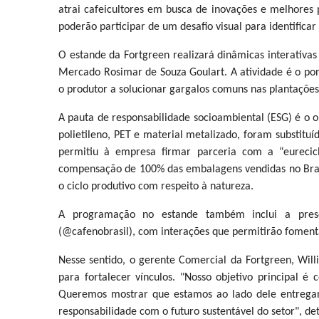
atrai cafeicultores em busca de inovações e melhores p
poderão participar de um desafio visual para identificar a
O estande da Fortgreen realizará dinâmicas interativa
Mercado Rosimar de Souza Goulart. A atividade é o pont
o produtor a solucionar gargalos comuns nas plantações
A pauta de responsabilidade socioambiental (ESG) é o 
polietileno, PET e material metalizado, foram substituíd
permitiu à empresa firmar parceria com a “eurecic
compensação de 100% das embalagens vendidas no Brasi
o ciclo produtivo com respeito à natureza.
A programação no estande também inclui a presen
(@cafenobrasil), com interações que permitirão fomenta
Nesse sentido, o gerente Comercial da Fortgreen, Wil
para fortalecer vínculos. "Nosso objetivo principal é
Queremos mostrar que estamos ao lado dele entregan
responsabilidade com o futuro sustentável do setor", de