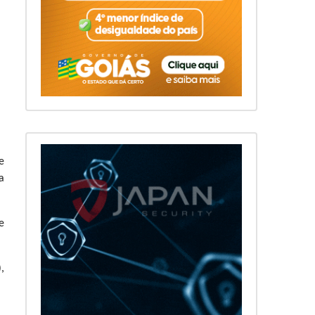
e
a
e
,