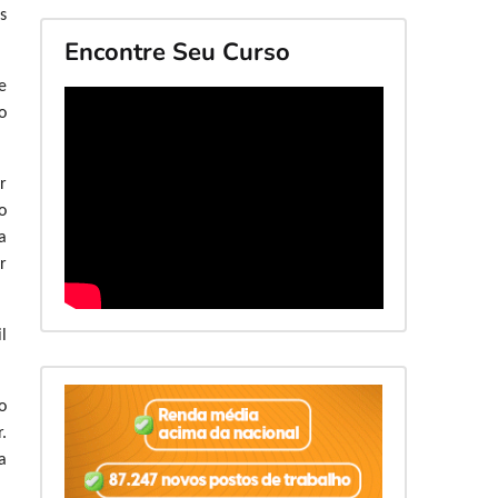
s
Encontre Seu Curso
e
o
r
o
a
r
l
o
.
a