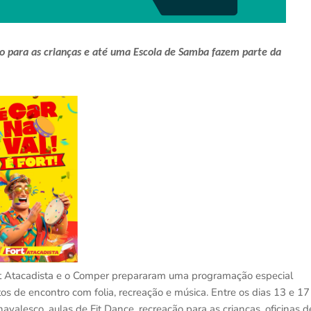
ão para as crianças e até uma Escola de Samba fazem parte da
t Atacadista e o Comper prepararam uma programação especial
tos de encontro com folia, recreação e música. Entre os dias 13 e 17
navalesco, aulas de Fit Dance, recreação para as crianças, oficinas d