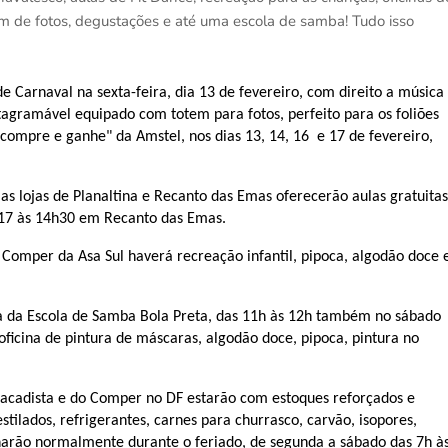
m de fotos, degustações e até uma escola de samba! Tudo isso
 Carnaval na sexta-feira, dia 13 de fevereiro, com direito a música
gramável equipado com totem para fotos, perfeito para os foliões
ompre e ganhe" da Amstel, nos dias 13, 14, 16 e 17 de fevereiro,
as lojas de Planaltina e Recanto das Emas oferecerão aulas gratuitas
a 17 às 14h30 em Recanto das Emas.
Comper da Asa Sul haverá recreação infantil, pipoca, algodão doce 
a da Escola de Samba Bola Preta, das 11h às 12h também no sábado
icina de pintura de máscaras, algodão doce, pipoca, pintura no
Atacadista e do Comper no DF estarão com estoques reforçados e
stilados, refrigerantes, carnes para churrasco, carvão, isopores,
ionarão normalmente durante o feriado, de segunda a sábado das 7h à