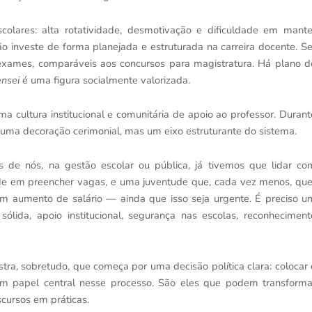
colares: alta rotatividade, desmotivação e dificuldade em mante
o investe de forma planejada e estruturada na carreira docente. Se
exames, comparáveis aos concursos para magistratura. Há plano d
ensei
é uma figura socialmente valorizada.
ma cultura institucional e comunitária de apoio ao professor. Durant
é uma decoração cerimonial, mas um eixo estruturante do sistema.
 de nós, na gestão escolar ou pública, já tivemos que lidar co
ade em preencher vagas, e uma juventude que, cada vez menos, que
com aumento de salário — ainda que isso seja urgente. É preciso u
sólida, apoio institucional, segurança nas escolas, reconheciment
ra, sobretudo, que começa por uma decisão política clara: colocar 
têm papel central nesse processo. São eles que podem transforma
scursos em práticas.