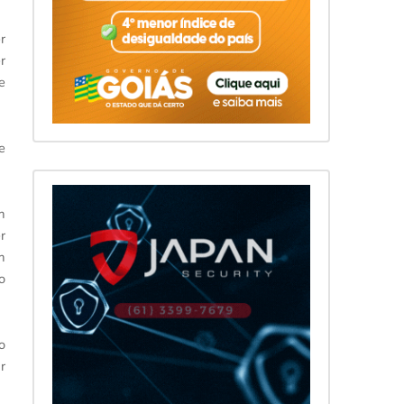
r
r
e
e
m
r
m
o
o
r