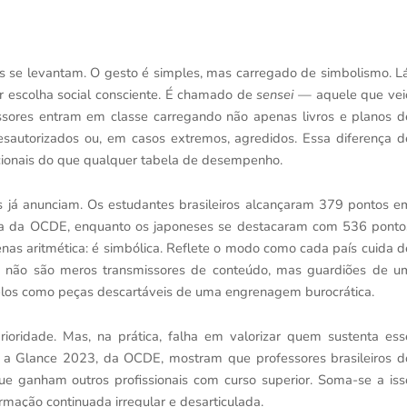
s se levantam. O gesto é simples, mas carregado de simbolismo. Lá
r escolha social consciente. É chamado de
sensei
— aquele que vei
fessores entram em classe carregando não apenas livros e planos d
autorizados ou, em casos extremos, agredidos. Essa diferença d
acionais do que qualquer tabela de desempenho.
já anunciam. Os estudantes brasileiros alcançaram 379 pontos e
ia da OCDE, enquanto os japoneses se destacaram com 536 ponto
nas aritmética: é simbólica. Reflete o modo como cada país cuida d
 não são meros transmissores de conteúdo, mas guardiões de u
atá-los como peças descartáveis de uma engrenagem burocrática.
rioridade. Mas, na prática, falha em valorizar quem sustenta ess
at a Glance 2023, da OCDE, mostram que professores brasileiros d
 ganham outros profissionais com curso superior. Soma-se a iss
mação continuada irregular e desarticulada.