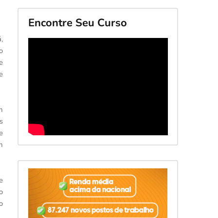
Encontre Seu Curso
,
o
e
e
m
s
e
m
e
o
o