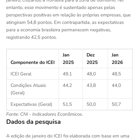
entanto, esse movimento é sustentado apenas pelas
perspectivas positivas em relação às próprias empresas, que
atingiram 54,8 pontos. Em contrapartida, as expectativas
para a economia brasileira permanecem negativas,
registrando 42,5 pontos.
Jan
Dez
Jan
Componente do ICEI
2025
2025
2026
ICEI Geral
49,1
48,0
48,5
Condições Atuais
44,2
43,8
44,0
(Geral)
Expectativas (Geral)
51,5
50,0
50,7
Fonte: CNI - Indicadores Econômicos
.
Dados da pesquisa
A edição de janeiro do ICEI foi elaborada com base em uma