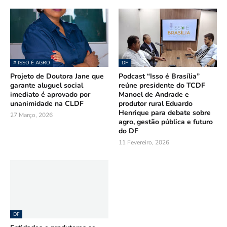
# ISSO É AGRO
DF
Projeto de Doutora Jane que
Podcast “Isso é Brasília”
garante aluguel social
reúne presidente do TCDF
imediato é aprovado por
Manoel de Andrade e
unanimidade na CLDF
produtor rural Eduardo
Henrique para debate sobre
27 Março, 2026
agro, gestão pública e futuro
do DF
11 Fevereiro, 2026
DF