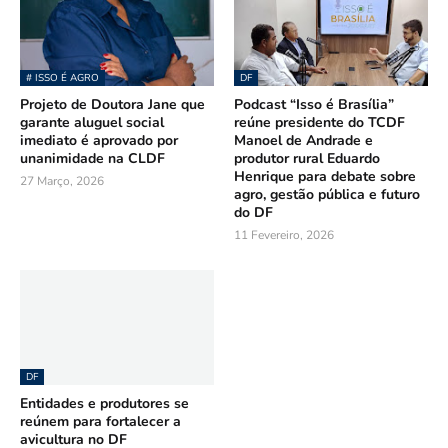
# ISSO É AGRO
DF
Projeto de Doutora Jane que
Podcast “Isso é Brasília”
garante aluguel social
reúne presidente do TCDF
imediato é aprovado por
Manoel de Andrade e
unanimidade na CLDF
produtor rural Eduardo
Henrique para debate sobre
27 Março, 2026
agro, gestão pública e futuro
do DF
11 Fevereiro, 2026
DF
Entidades e produtores se
reúnem para fortalecer a
avicultura no DF