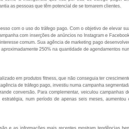
ntia as pessoas que têm potencial de se tornarem clientes.
esso com o uso do tráfego pago. Com o objetivo de elevar su
a campanha com inserções de anúncios no Instagram e Facebook
 interesse comum. Sua agência de marketing pago desenvolve
to de aproximadamente 250% na quantidade de agendamentos nu
ializado em produtos fitness, que não conseguia ter cresciment
 agência de tráfego pago, investiu numa campanha segmentad
rande conversão. Para complementar, veiculou campanhas d
 estratégia, num período de apenas seis meses, aumentou 
são e as informações mais recentes mostram tendências be