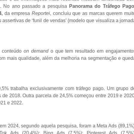
al. No ano passado a pesquisa
Panorama do Tráfego Pago
4,
da empresa
Reportei
, concluiu que as marcas querem muit
assertivas de ‘funil de vendas’ (modelo que visualiza a jornad
e conteúdo
on demand
o que tem resultado em engajamento
 com mais qualidade, além da melhoria na segmentação e qued
0,5% trabalha exclusivamente com tráfego pago. Um grupo d
s de 2018. Outra parcela de 24,5% começou entre 2019 e 2020
021 e 2022.
 em 2024, segundo aquela pesquisa, foram a Meta Ads (89,1%)
Tok Ads (20,4%); Bing Ads (7,5%); Pinterest Ads (7,5%)