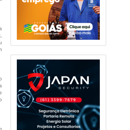
a
,
u
m
o
a
e
o
m