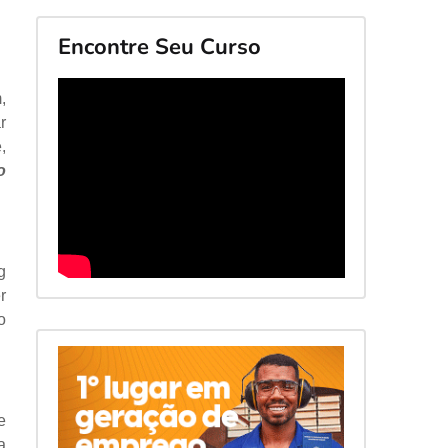
Encontre Seu Curso
,
r
,
o
g
r
o
e
a