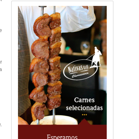
e
r
a
.