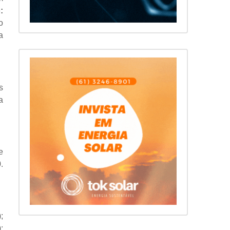
:
o
a
s
a
e
.
;
;