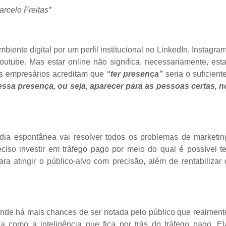
arcelo Freitas*
iente digital por um perfil institucional no LinkedIn, Instagram
outube. Mas estar online não significa, necessariamente, esta
tos empresários acreditam que
“ter presença”
seria o suficiente
essa presença, ou seja, aparecer para as pessoas certas, n
ia espontânea vai resolver todos os problemas de marketin
ciso investir em tráfego pago por meio do qual é possível te
ara atingir o público-alvo com precisão, além de rentabilizar 
nde há mais chances de ser notada pelo público que realment
a como a inteligência que fica por trás do tráfego pago. El