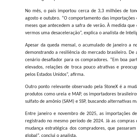
No mês, o país importou cerca de 3,3 milhões de tone
agosto e outubro. “O comportamento das importações e
meses que antecedem a safra de verão. À medida que o
vermos uma desaceleração”, explica o analista de Intel
Apesar da queda mensal, o acumulado de janeiro a n
demonstrando a resiliência do mercado brasileiro. D
cenário desafiador para os compradores. “Em boa pa
elevados, relações de troca pouco atrativas e preocupa
pelos Estados Unidos”, afirma.
Outro ponto relevante observado pela StoneX é a mudan
produtos como ureia e MAP, os importadores brasileiro
sulfato de amônio (SAM) e SSP, buscando alternativas m
Entre janeiro e novembro de 2025, as importações d
registrado no mesmo período de 2024. Já as compra
mudança estratégica dos compradores, que passaram a
global”, conclui o analista.