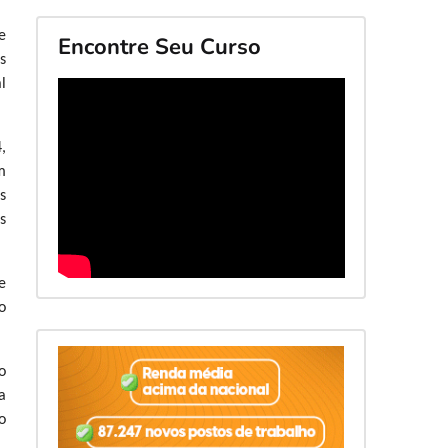
e
Encontre Seu Curso
s
l
,
m
s
s
e
o
o
a
o