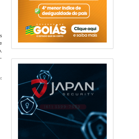
s
e
,
–
: