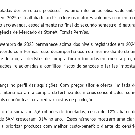
ladas dos principais produtos¹, volume inferior ao observado entr
m 2025 está alinhado ao histórico: os maiores volumes ocorrem no
 ano avança, especialmente no final do segundo semestre, é natura
igência de Mercado da StoneX, Tomás Pernías.
ovembro de 2025 permanece acima dos níveis registrados em 2024
e acordo com Pernías, esse desempenho ocorreu mesmo diante de u
rte do ano, as decisões de compra foram tomadas em meio a preço
ções relacionadas a conflitos, riscos de sanções e tarifas imposta
ça no perfil das aquisições. Com preços altos e oferta limitada d
s intensificaram a compra de fertilizantes menos concentrados, com
ais econômicas para reduzir custos de produção.
e ureia somaram 6,6 milhões de toneladas, cerca de 12% abaixo d
s de SAM cresceram 31% no ano. “Esses números mostram uma clar
 priorizar produtos com melhor custo-benefício diante do cenári