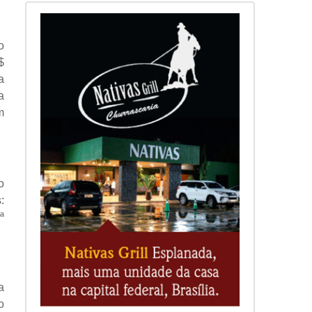
o
$
a
a
m
o
:
ª
a
o