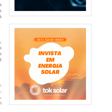
a
s
à
,
s
e
B
,
,
,
m