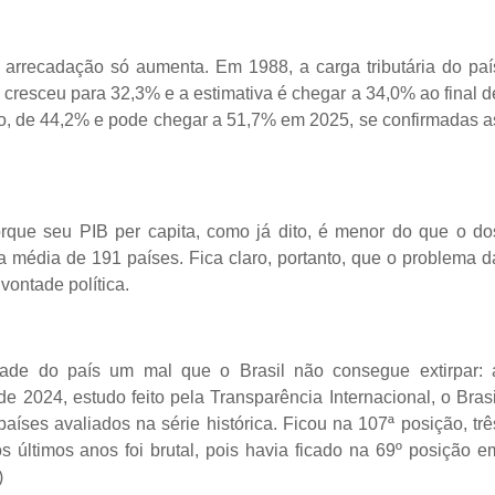
a arrecadação só aumenta. Em 1988, a carga tributária do paí
cresceu para 32,3% e a estimativa é chegar a 34,0% ao final d
nto, de 44,2% e pode chegar a 51,7% em 2025, se confirmadas a
orque seu PIB per capita, como já dito, é menor do que o do
a média de 191 países. Fica claro, portanto, que o problema d
vontade política.
de do país um mal que o Brasil não consegue extirpar: 
 2024, estudo feito pela Transparência Internacional, o Brasi
países avaliados na série histórica. Ficou na 107ª posição, trê
 últimos anos foi brutal, pois havia ficado na 69º posição e
)