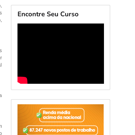
,
Encontre Seu Curso
s
,
s
r
l
a
m
o