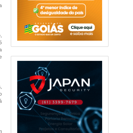
a
,
5
a
e
,
o
á
m