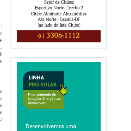
l
o
e
.
á
a
s
o
s
s
u