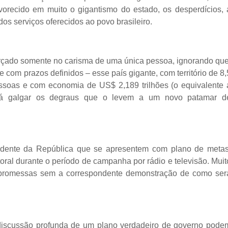
avorecido em muito o gigantismo do estado, os desperdícios, 
os serviços oferecidos ao povo brasileiro.
erçado somente no carisma de uma única pessoa, ignorando que
e com prazos definidos – esse país gigante, com território de 8,
ssoas e com economia de US$ 2,189 trilhões (o equivalente 
uirá galgar os degraus que o levem a um novo patamar d
sidente da República que se apresentem com plano de metas
toral durante o período de campanha por rádio e televisão. Muit
 promessas sem a correspondente demonstração de como ser
 discussão profunda de um plano verdadeiro de governo pode