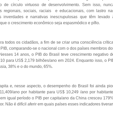
o de círculo virtuoso de desenvolvimento. Sem isso, nunc
s regionais, sociais, raciais e educacionais, com lastro na
 inverdades e narrativas inescrupulosas que têm levado 
 que o crescimento econômico seja espasmódico e pífio.
ra todos os cidadãos, a fim de se criar uma consciência crítica
 PIB, comparando-se o nacional com o dos países membros do
Nesses 14 anos, o PIB do Brasil teve crescimento negativo d
10 para US$ 2,179 bilhões/ano em 2024. Enquanto isso, o PI
ssia, 38% e o do mundo, 65%.
apita e, nesse aspecto, o desempenho do Brasil foi ainda pior
1,409/ano por habitante para US$ 10,249 /ano por habitante
em igual período o PIB per capita/ano da China cresceu 179%
 Não é difícil aferir em quais países esses indicadores tivera