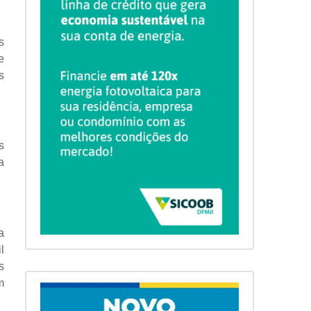
s
e
s
s
a
a
l
s
m