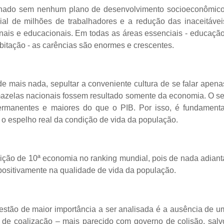
rnado sem nenhum plano de desenvolvimento socioeconômico
ial de milhões de trabalhadores e a redução das inaceitávei
ionais e educacionais. Em todas as áreas essenciais - educação
bitação - as carências são enormes e crescentes.
de mais nada, sepultar a conveniente cultura de se falar apena
mazelas nacionais fossem resultado somente da economia. O se
permanentes e maiores do que o PIB. Por isso, é fundamenta
im o espelho real da condição de vida da população.
ição de 10ª economia no ranking mundial, pois de nada adiant
r positivamente na qualidade de vida da população.
estão de maior importância a ser analisada é a ausência de u
o de coalização – mais parecido com governo de colisão, salv