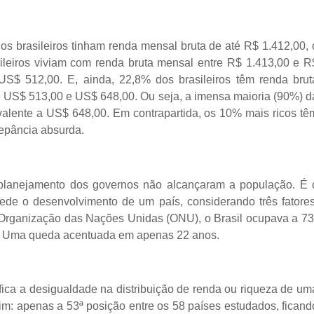
s brasileiros tinham renda mensal bruta de até R$ 1.412,00, 
ileiros viviam com renda bruta mensal entre R$ 1.413,00 e R
US$ 512,00. E, ainda, 22,8% dos brasileiros têm renda brut
e US$ 513,00 e US$ 648,00. Ou seja, a imensa maioria (90%) d
alente a US$ 648,00. Em contrapartida, os 10% mais ricos tê
epância absurda.
lanejamento dos governos não alcançaram a população. É 
de o desenvolvimento de um país, considerando três fatores
 Organização das Nações Unidas (ONU), o Brasil ocupava a 73
4. Uma queda acentuada em apenas 22 anos.
tifica a desigualdade na distribuição de renda ou riqueza de um
uim: apenas a 53ª posição entre os 58 países estudados, ficand