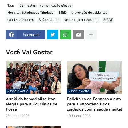
Tags
Bem-estar
comunicação efetiva
Hospital Estadual de Trindade
IMED
prevenção de acidentes
saúde do homem
Saúde Mental
segurança no trabalho
SIPAT
Facebook
Você Vai Gostar
# ISSO É AGRO
# ISSO É AGRO
Arraiá da hemodiálise leva
Policlínica de Formosa alerta
alegria para a Policlínica de
para a importância dos
Posse
cuidados com a saúde mental
29 Junho, 2026
19 Junho, 2026