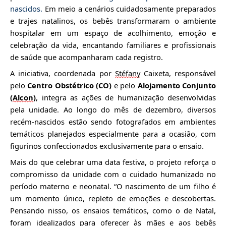
nascidos.
Em meio a cenários cuidadosamente prepar
ados
e trajes natalinos, os bebês transformaram o ambiente
hospitalar em um espaço de acolhimento, emoção e
celebração da vida, encantando familiares e profissionais
de saúde que acompanharam cada registro.
A iniciativa, coordenada por
Stéfany
Caixeta, re
sponsável
pelo
Centro Obstétrico (CO)
e pelo
Alojamento Conjunto
(
Alcon
)
, integra as ações de humanização desenvolvidas
pela unidade. Ao longo do mês de dezembro, diversos
recém-nascidos estão sendo fotografados em ambientes
temáticos planejados espe
cialme
nte para a ocasião, com
figurinos confeccionados exclusivamente para o ensaio.
Mais do que celebrar uma data festiva, o projeto reforça o
compromisso da unidade com o cuidado humanizado no
período materno e neonatal. “O nascimento de um filho é
um momento
único, repleto de emoções e descobertas.
Pensando nisso, os ensaios temáticos, como o de Natal,
foram idealizados para oferecer às mães e aos bebês