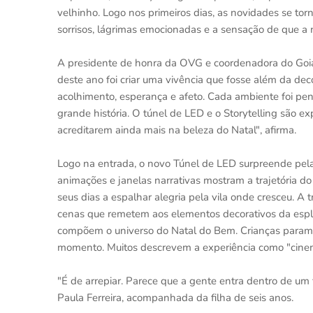
velhinho. Logo nos primeiros dias, as novidades se t
sorrisos, lágrimas emocionadas e a sensação de que a 
A presidente de honra da OVG e coordenadora do Goiás
deste ano foi criar uma vivência que fosse além da de
acolhimento, esperança e afeto. Cada ambiente foi pen
grande história. O túnel de LED e o Storytelling são 
acreditarem ainda mais na beleza do Natal", afirma.
Logo na entrada, o novo Túnel de LED surpreende pel
animações e janelas narrativas mostram a trajetória 
seus dias a espalhar alegria pela vila onde cresceu. A t
cenas que remetem aos elementos decorativos da espla
compõem o universo do Natal do Bem. Crianças param, 
momento. Muitos descrevem a experiência como "cinem
"É de arrepiar. Parece que a gente entra dentro de um f
Paula Ferreira, acompanhada da filha de seis anos.