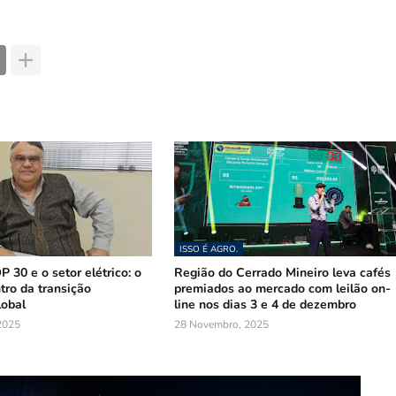
ISSO É AGRO.
 30 e o setor elétrico: o
Região do Cerrado Mineiro leva cafés
tro da transição
premiados ao mercado com leilão on-
lobal
line nos dias 3 e 4 de dezembro
2025
28 Novembro, 2025