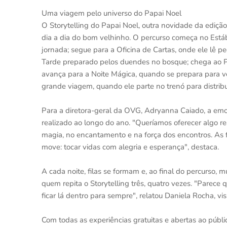
Uma viagem pelo universo do Papai Noel
O Storytelling do Papai Noel, outra novidade da ediçã
dia a dia do bom velhinho. O percurso começa no Estábu
jornada; segue para a Oficina de Cartas, onde ele lê 
Tarde preparado pelos duendes no bosque; chega ao Pá
avança para a Noite Mágica, quando se prepara para ve
grande viagem, quando ele parte no trenó para distribu
Para a diretora-geral da OVG, Adryanna Caiado, a emo
realizado ao longo do ano. "Queríamos oferecer algo re
magia, no encantamento e na força dos encontros. As 
move: tocar vidas com alegria e esperança", destaca.
A cada noite, filas se formam e, ao final do percurso,
quem repita o Storytelling três, quatro vezes. "Parece
ficar lá dentro para sempre", relatou Daniela Rocha, vis
Com todas as experiências gratuitas e abertas ao público