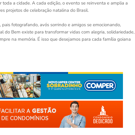
r toda a cidade. A cada edição, o evento se reinventa e amplia a
 projetos de celebração natalina do Brasil.
o, pais fotografando, avós sorrindo e amigos se emocionando,
l do Bem existe para transformar vidas com alegria, solidariedade,
pre na memória. É isso que desejamos para cada família goiana