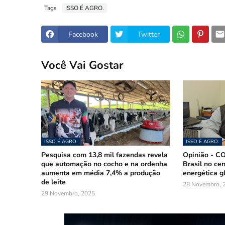
Tags
ISSO É AGRO.
Facebook
Twitter
Você Vai Gostar
ISSO É AGRO.
ISSO É AGRO.
Pesquisa com 13,8 mil fazendas revela
Opinião - COP
que automação no cocho e na ordenha
Brasil no cen
aumenta em média 7,4% a produção
energética g
de leite
28 Novembro, 
29 Novembro, 2025