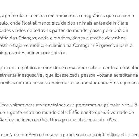
o, aprofunda a imersão com ambientes cenográficos que recriam o
lo, onde Noel alimenta e cuida dos animais antes de iniciar a
pedidos vindos de todas as partes do mundo; passa pelo Chá da
tio das Crianças, onde ele brinca, dança e recebe desenhos;
stir o traje vermelho; e culmina na Contagem Regressiva para a
ir presentes pelo mundo inteiro.
ção que o público demonstra é o maior reconhecimento ao trabalh
almente inesquecível, que fizesse cada pessoa voltar a acreditar na
famílias entram nesses ambientes e se transformam. É isso que nos
 muitos voltam para rever detalhes que perderam na primeira vez. Há
 que a gente entra no mundo dele. É tão bonito que dá vontade de
itante que levou os dois filhos para conhecer as atrações.
, o Natal do Bem reforça seu papel social: reunir famílias, oferecer