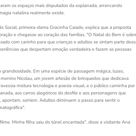
ornaram os espaços mais disputados da esplanada, arrancando
magia natalina realmente existe.
 Social, primeira-dama Gracinha Caiado, explica que a proposta
coração e chegasse ao coração das famílias. "O Natal do Bem é sobr
sado com carinho para que crianças e adultos se sintam parte dess
experiências que despertam emoção verdadeira e fazem as pessoas
a grandiosidade. Em uma espécie de passagem mágica, luzes,
do menino Nicolau, um jovem artesão de brinquedos que dedicava
ravessia mistura tecnologia e poesia visual, e o público caminha por
nada, aos carros alegóricos do desfile e aos personagens que
apontam, sorriem. Adultos diminuem o passo para sentir o
atográfica".
ilme. Minha filha saiu do túnel encantada", disse a visitante Ana