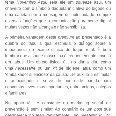
tema
Novembro Azul,
seja ele um
squeeze
azul, um
chaveiro com o símbolo daquela iniciativa do bigode ou
uma caneta com a mensagem de autocuidado, cumpre
diversas funções que a comunicação puramente digital
muitas vezes não alcança e não sensibiliza.
A primeira vantagem deste
premium
ao presentado é a
quebra do tabu a qual estimula o diálogo sobre a
importância do exame clínico do toque retal. É bom
lembrar que a saúde masculina é frequentemente envolta
em tabus. Um objeto físico, útil no dia a dia, como
uma
necessaire
ou um
kit
de higiene, atua como um
‘embaixador silencioso’ da causa. Ele auxilia a estimular
o autocuidado e serve de ponto de partida para
conversas leves, mas importantes, entre amigos, colegas
e familiares.
No apoio tátil e constante no marketing social de
prevenção é sem similar. Ao contrário de um
post
que
desaparece no
feed
rapidamente, um presentinho útil,