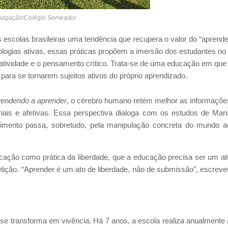
ivulgação/Colégio Semeador
s escolas brasileiras uma tendência que recupera o valor do “aprende
logias ativas, essas práticas propõem a imersão dos estudantes no
iatividade e o pensamento crítico. Trata-se de uma educação em que
ara se tornarem sujeitos ativos do próprio aprendizado.
endendo a aprender
, o cérebro humano retém melhor as informaçõe
iais e afetivas. Essa perspectiva dialoga com os estudos de Mari
imento passa, sobretudo, pela manipulação concreta do mundo a
ação como prática da liberdade, que a educação precisa ser um at
tição. “Aprender é um ato de liberdade, não de submissão”, escreve
se transforma em vivência. Há 7 anos, a escola realiza anualmente 