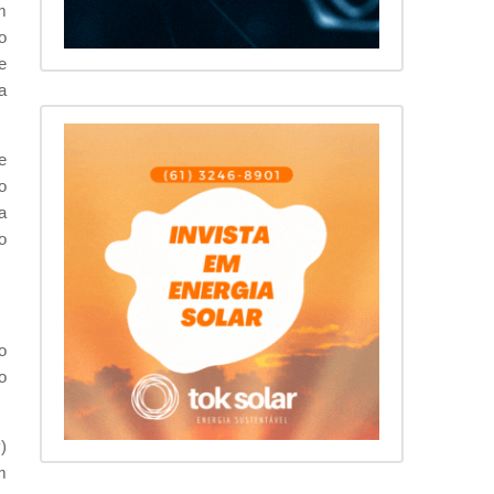
m
o
e
a
e
o
a
o
o
o
)
m