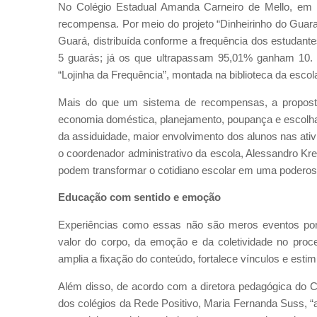
No Colégio Estadual Amanda Carneiro de Mello, em 
recompensa. Por meio do projeto “Dinheirinho do Guaraz
Guará, distribuída conforme a frequência dos estuda
5 guarás; já os que ultrapassam 95,01% ganham 10. 
“Lojinha da Frequência”, montada na biblioteca da escol
Mais do que um sistema de recompensas, a propost
economia doméstica, planejamento, poupança e escolha c
da assiduidade, maior envolvimento dos alunos nas ati
o coordenador administrativo da escola, Alessandro Kr
podem transformar o cotidiano escolar em uma poderos
Educação com sentido e emoção
Experiências como essas não são meros eventos pon
valor do corpo, da emoção e da coletividade no pro
amplia a fixação do conteúdo, fortalece vínculos e esti
Além disso, de acordo com a diretora pedagógica do 
dos colégios da Rede Positivo, Maria Fernanda Suss, “a