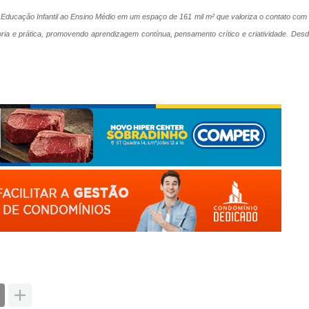
ducação Infantil ao Ensino Médio em um espaço de 161 mil m² que valoriza o contato com
ria e prática, promovendo aprendizagem contínua, pensamento crítico e criatividade. Des