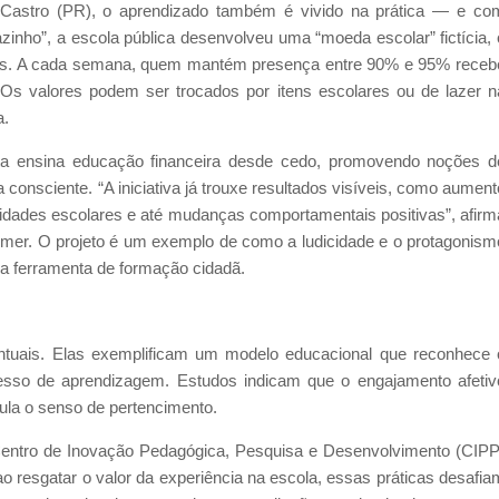
Castro (PR), o aprendizado também é vivido na prática — e co
inho”, a escola pública desenvolveu uma “moeda escolar” fictícia, 
ntes. A cada semana, quem mantém presença entre 90% e 95% receb
Os valores podem ser trocados por itens escolares ou de lazer n
a.
a ensina educação financeira desde cedo, promovendo noções d
onsciente. “A iniciativa já trouxe resultados visíveis, como aument
vidades escolares e até mudanças comportamentais positivas”, afirm
emer. O projeto é um exemplo de como a ludicidade e o protagonism
a ferramenta de formação cidadã.
tuais. Elas exemplificam um modelo educacional que reconhece 
cesso de aprendizagem. Estudos indicam que o engajamento afetiv
mula o senso de pertencimento.
Centro de Inovação Pedagógica, Pesquisa e Desenvolvimento (CIPP
o resgatar o valor da experiência na escola, essas práticas desafia