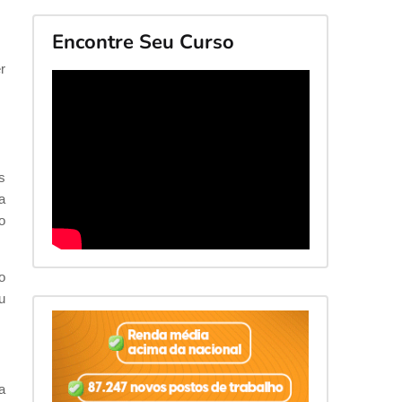
Encontre Seu Curso
r
s
a
o
o
u
a