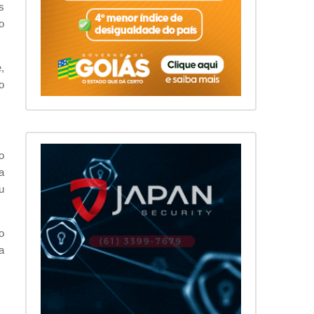
s
o
,
o
o
a
u
o
a