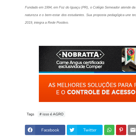
Fundado em 1994, em Foz do Iguaçu (PR), o Colégio Semeador atende da E
natureza e o bem-estar dos estudantes. Sua proposta pedagógica une teo
2019, integra a Rede Positivo.
Tags
# isso é AGRO
Facebook
Twitter