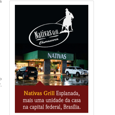
a
o
,