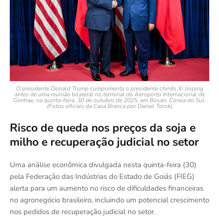
O presidente Donald Trump cumprimenta o presidente chinês Xi Jinping
antes de uma reunião bilateral no terminal do Aeroporto Internacional de
Gimhae, na quinta-feira, 30 de outubro de 2025, em Busan, Coreia do Sul.
(Fotos oficiais da Casa Branca por Daniel Torok)
Risco de queda nos preços da soja e
milho e recuperação judicial no setor
Uma análise econômica divulgada nesta quinta-feira (30)
pela Federação das Indústrias do Estado de Goiás (FIEG)
alerta para um aumento no risco de dificuldades financeiras
no agronegócio brasileiro, incluindo um potencial crescimento
nos pedidos de recuperação judicial no setor.