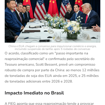
China e EUA chegam a consenso para impulsionar comércio e energia,
incluindo suspensão de tarifas após 5 rodadas de conversas
O acordo, classificado como um "passo importante na
reaproximação comercial" e confirmado pelo secretário do
Tesouro americano, Scott Bessent, prevê um compromisso
robusto de compra por parte da China: ao menos 12 milhões
de toneladas de soja dos EUA ainda em 2025, e 25 milhões
de toneladas adicionais entre 2026 e 2028.
Impacto Imediato no Brasil
A FIEG aponta que essa reaproximação tende a provocar