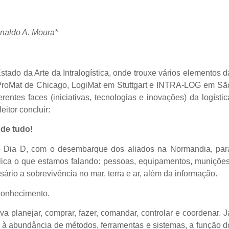
naldo A. Moura*
stado da Arte da Intralogística, onde trouxe vários elementos d
ais ProMat de Chicago, LogiMat em Stuttgart e INTRA-LOG em Sã
rentes faces (iniciativas, tecnologias e inovações) da logístic
eitor concluir:
 de tudo!
i o Dia D, com o desembarque dos aliados na Normandia, par
plica o que estamos falando: pessoas, equipamentos, munições
sário a sobrevivência no mar, terra e ar, além da informação.
 Conhecimento.
va planejar, comprar, fazer, comandar, controlar e coordenar.
J
à abundância de métodos, ferramentas e sistemas, a função d