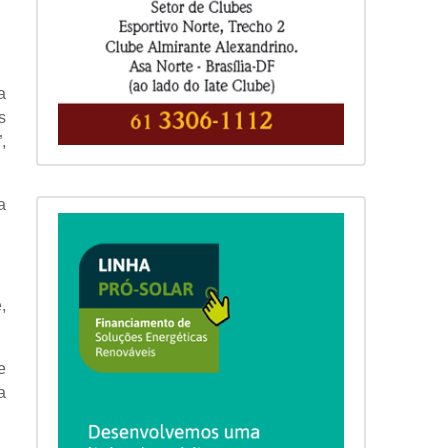
a
s
,
a
,
e
a