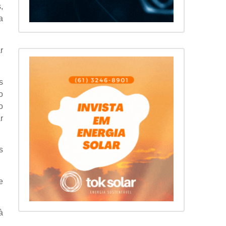
,
a
r
s
o
o
r
s
e
à