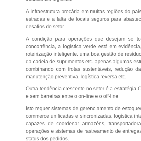
A infraestrutura precária em muitas regiões do pa
estradas e a falta de locais seguros para abas
desafios do setor.
A condição para operações que desejam se tor
concorrência, a logística verde está em evidênc
roteirização inteligente, uma boa gestão de resídu
da cadeia de suprimentos etc. apenas algumas estr
combinando com frotas sustentáveis, redução d
manutenção preventiva, logística reversa etc.
Outra tendência crescente no setor é a estratégi
e sem barreiras entre o on-line e o off-line.
Isto requer sistemas de gerenciamento de estoques
commerce unificadas e sincronizadas, logística i
capazes de coordenar armazéns, transportador
operações e sistemas de rastreamento de entregas 
status dos pedidos.