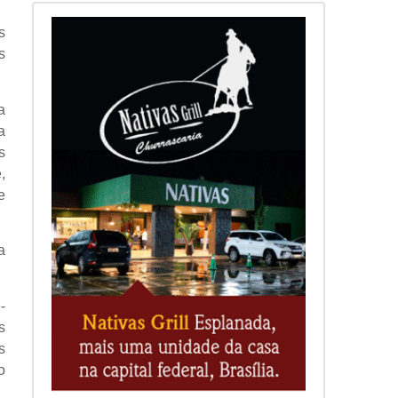
s
s
a
a
s
,
e
a
-
s
s
o