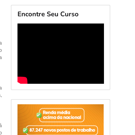
Encontre Seu Curso
a
o
a
a
,
á
o