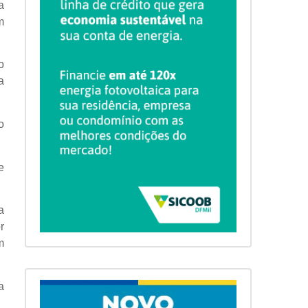
a
m
o
a
o
e
a
r
m
a