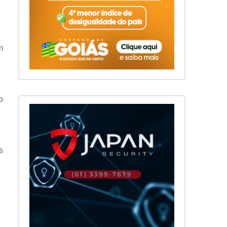
m
o
s