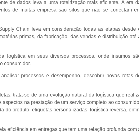
gente de dados leva a uma roteirização mais eficiente.
A era d
tamentos de muitas empresa são silos que não se conectam e
a Supply Chain leva em consideração todas as etapas desde 
térias primas, da fabricação, das vendas e distribuição até 
da logística em seus diversos processos, onde insumos sã
é o consumidor.
ra analisar processos e desempenho, descobrir novas rotas d
etas, trata-se de uma evolução natural da logística que realiz
os aspectos na prestação de um serviço completo ao consumido
 do produto, etiquetas personalizadas, logística reversa, enfi
ela eficiência em entregas que tem uma relação profunda com 