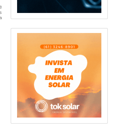
é
s
a