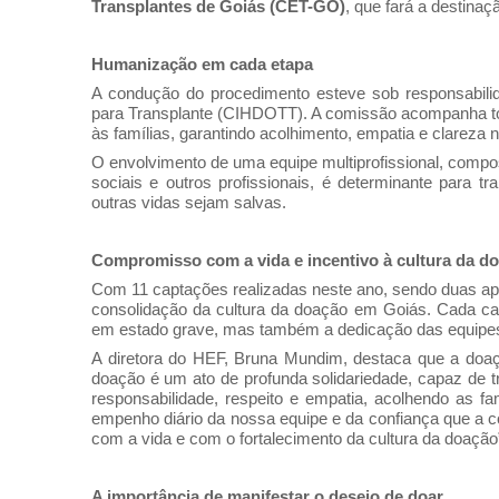
Transplantes de Goiás (CET-GO)
, que fará a destinaç
Humanização em cada etapa
A condução do procedimento esteve sob responsabili
para Transplante (CIHDOTT). A comissão acompanha toda
às famílias, garantindo acolhimento, empatia e clareza
O envolvimento de uma equipe multiprofissional, compos
sociais e outros profissionais, é determinante para t
outras vidas sejam salvas.
Compromisso com a vida e incentivo à cultura da d
Com 11 captações realizadas neste ano, sendo duas ape
consolidação da cultura da doação em Goiás. Cada c
em estado grave, mas também a dedicação das equipes e
A diretora do HEF, Bruna Mundim, destaca que a doa
doação é um ato de profunda solidariedade, capaz de
responsabilidade, respeito e empatia, acolhendo as f
empenho diário da nossa equipe e da confiança que a
com a vida e com o fortalecimento da cultura da doação”
A importância de manifestar o desejo de doar