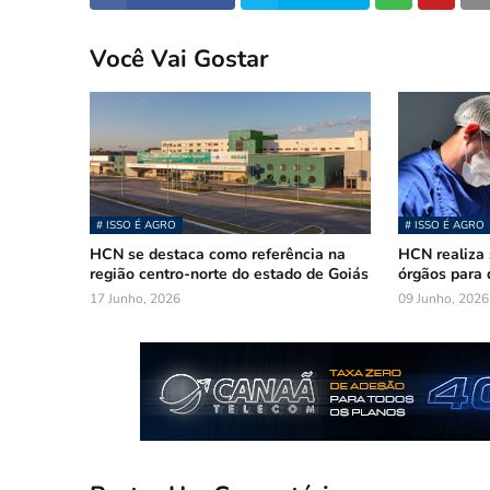
Você Vai Gostar
# ISSO É AGRO
# ISSO É AGRO
HCN se destaca como referência na
HCN realiza 
região centro-norte do estado de Goiás
órgãos para
17 Junho, 2026
09 Junho, 2026