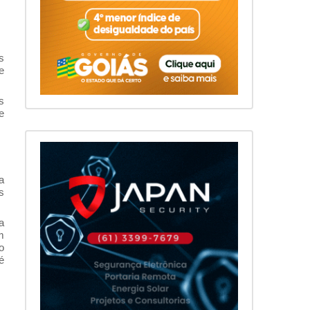
s
e
s
e
a
s
a
m
o
é