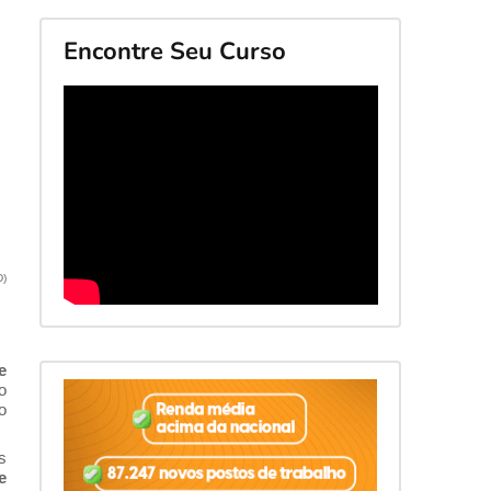
Encontre Seu Curso
D)
e
o
o
s
e