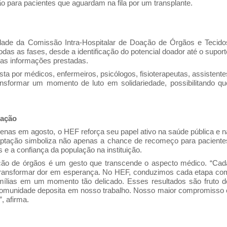
ão para pacientes que aguardam na fila por um transplante.
dade da Comissão Intra-Hospitalar de Doação de Órgãos e Tecido
s as fases, desde a identificação do potencial doador até o suport
 nas informações prestadas.
ta por médicos, enfermeiros, psicólogos, fisioterapeutas, assistente
ransformar um momento de luto em solidariedade, possibilitando qu
oação
nas em agosto, o HEF reforça seu papel ativo na saúde pública e n
aptação simboliza não apenas a chance de recomeço para paciente
 a confiança da população na instituição.
ção de órgãos é um gesto que transcende o aspecto médico. “Cad
 transformar dor em esperança. No HEF, conduzimos cada etapa co
amílias em um momento tão delicado. Esses resultados são fruto d
 comunidade deposita em nosso trabalho. Nosso maior compromisso 
, afirma.