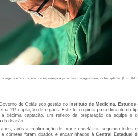
de órgãos e tecidos, levando esperança a pacientes que aguardam por transplante. (Foto: IME
 Governo de Goiás sob gestão do
Instituto de Medicina, Estudos 
 sua 11ª captação de órgãos. Este foi o quinto procedimento do tip
 a décima captação, um reflexo da preparação da equipe e d
a da doação.
0 anos, após a confirmação de morte encefálica, seguindo todos o
rins e córneas foram doados e encaminhados à
Central Estadual d