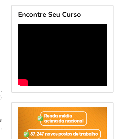
Encontre Seu Curso
,
C
)
s
,