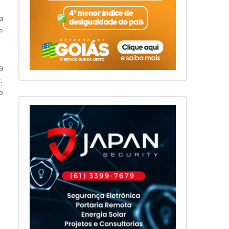
a
e
a
.
o