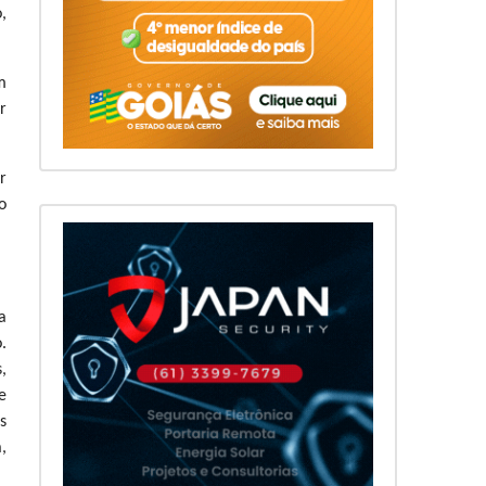
,
m
r
r
o
a
.
,
e
s
,