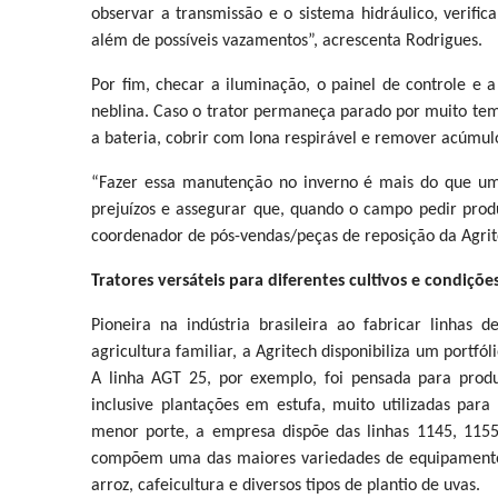
observar a transmissão e o sistema hidráulico, verifi
além de possíveis vazamentos”, acrescenta Rodrigues.
Por fim, checar a iluminação, o painel de controle e 
neblina. Caso o trator permaneça parado por muito tem
a bateria, cobrir com lona respirável e remover acúmul
“Fazer essa manutenção no inverno é mais do que um
prejuízos e assegurar que, quando o campo pedir produt
coordenador de pós-vendas/peças de reposição da Agrit
Tratores versáteis para diferentes cultivos e condiçõ
Pioneira na indústria brasileira ao fabricar linhas 
agricultura familiar, a Agritech disponibiliza um portf
A linha AGT 25, por exemplo, foi pensada para pro
inclusive plantações em estufa, muito utilizadas para
menor porte, a empresa dispõe das linhas 1145, 115
compõem uma das maiores variedades de equipamentos 
arroz, cafeicultura e diversos tipos de plantio de uvas.