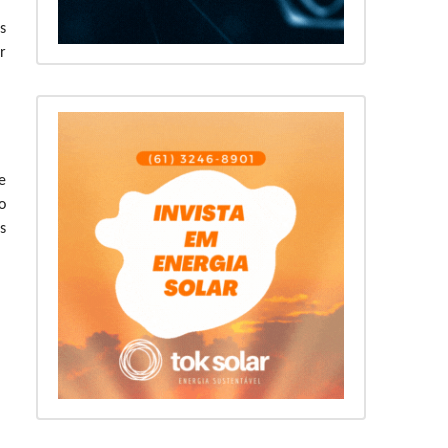
s
r
e
o
s