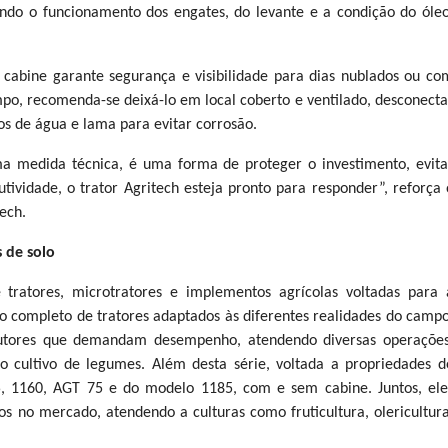
cando o funcionamento dos engates, do levante e a condição do óleo
a cabine garante segurança e visibilidade para dias nublados ou co
po, recomenda-se deixá-lo em local coberto e ventilado, desconecta
os de água e lama para evitar corrosão.
a medida técnica, é uma forma de proteger o investimento, evita
ividade, o trator Agritech esteja pronto para responder”, reforça 
ech.
es de solo
de tratores, microtratores e implementos agrícolas voltadas para 
ólio completo de tratores adaptados às diferentes realidades do campo
dutores que demandam desempenho, atendendo diversas operações
 o cultivo de legumes. Além desta série, voltada a propriedades d
5, 1160, AGT 75 e do modelo 1185, com e sem cabine. Juntos, ele
no mercado, atendendo a culturas como fruticultura, olericultura