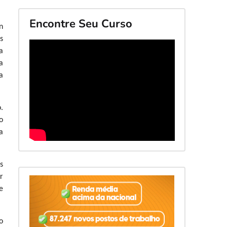
Encontre Seu Curso
n
s
a
a
a
.
o
a
s
r
e
o