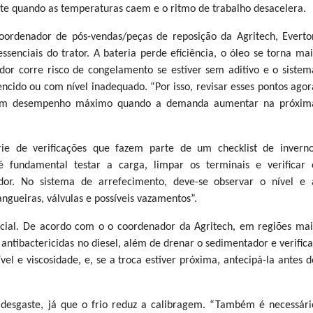
nte quando as temperaturas caem e o ritmo de trabalho desacelera.
coordenador de pós-vendas/peças de reposição da Agritech, Everto
senciais do trator. A bateria perde eficiência, o óleo se torna mai
ador corre risco de congelamento se estiver sem aditivo e o sistem
vencido ou com nível inadequado. “Por isso, revisar esses pontos agor
r com desempenho máximo quando a demanda aumentar na próxim
rie de verificações que fazem parte de um checklist de inverno
 fundamental testar a carga, limpar os terminais e verificar 
or. No sistema de arrefecimento, deve-se observar o nível e 
ngueiras, válvulas e possíveis vazamentos”.
cial. De acordo com o o coordenador da Agritech, em regiões mai
e antibactericidas no diesel, além de drenar o sedimentador e verifica
ível e viscosidade, e, se a troca estiver próxima, antecipá-la antes d
desgaste, já que o frio reduz a calibragem. “Também é necessári