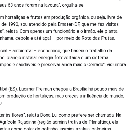
eus 63 anos foram na lavoura”, orgulha-se.
om hortaliças e frutas em produção orgânica, ou seja, livre de
 de 1990, sou atendido pela Emater-DF, que me faz visitas
a”, relata. Com apenas um funcionário e o irmão, ele planta
inhame, cebola e até açaí — por meio da Rota das Frutas.
 social – ambiental – econômico, que baseia o trabalho da
bo, planejo instalar energia fotovoltaica e um sistema
impos e saudáveis e preservar ainda mais o Cerrado”, vislumbra.
tibá (ES), Lucimar Freiman chegou a Brasília há pouco mais de
com produção de hortaliças, mas graças à influência do marido,
s.
tar às flores”, relata Dona Lu, como prefere ser chamada. Na
grícola Rajadinha (região administrativa de Planaltina), ela
ntas como colar de golfinho, jasmim, azaleia, palmeiras,