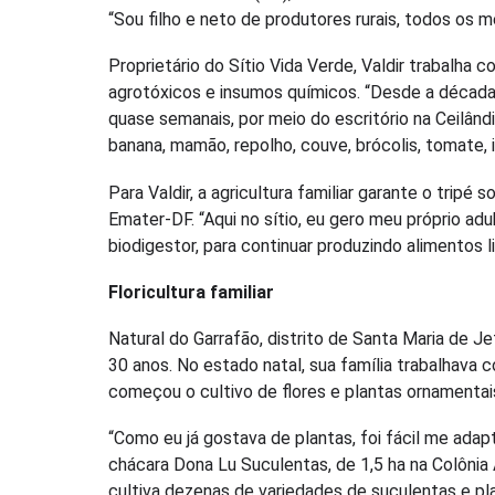
“Sou filho e neto de produtores rurais, todos os m
Proprietário do Sítio Vida Verde, Valdir trabalha c
agrotóxicos e insumos químicos. “Desde a década
quase semanais, por meio do escritório na Ceilândi
banana, mamão, repolho, couve, brócolis, tomate, 
Para Valdir, a agricultura familiar garante o tripé
Emater-DF. “Aqui no sítio, eu gero meu próprio adu
biodigestor, para continuar produzindo alimentos l
Floricultura familiar
Natural do Garrafão, distrito de Santa Maria de Je
30 anos. No estado natal, sua família trabalhava 
começou o cultivo de flores e plantas ornamentai
“Como eu já gostava de plantas, foi fácil me adap
chácara Dona Lu Suculentas, de 1,5 ha na Colônia A
cultiva dezenas de variedades de suculentas e pla