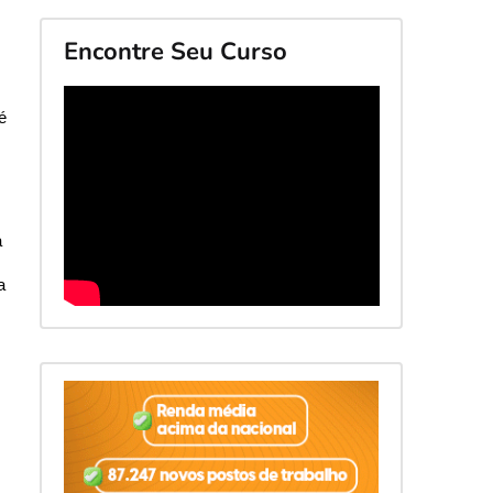
Encontre Seu Curso
é
a
a