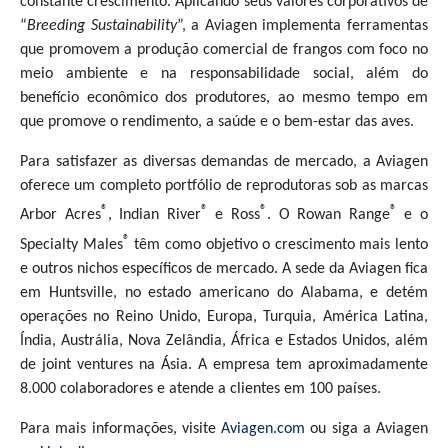
constante crescimento. Aplicando seus valores corporativos de
“
Breeding Sustainability
”, a Aviagen implementa ferramentas
que promovem a produção comercial de frangos com foco no
meio ambiente e na responsabilidade social, além do
benefício econômico dos produtores, ao mesmo tempo em
que promove o rendimento, a saúde e o bem-estar das aves.
Para satisfazer as diversas demandas de mercado, a Aviagen
oferece um completo portfólio de reprodutoras sob as marcas
®
®
®
®
Arbor Acres
, Indian River
e Ross
. O Rowan Range
e o
®
Specialty Males
têm como objetivo o crescimento mais lento
e outros nichos específicos de mercado. A sede da Aviagen fica
em Huntsville, no estado americano do Alabama, e detém
operações no Reino Unido, Europa, Turquia, América Latina,
Índia, Austrália, Nova Zelândia, África e Estados Unidos, além
de joint ventures na Ásia. A empresa tem aproximadamente
8.000 colaboradores e atende a clientes em 100 países.
Para mais informações, visite
Aviagen.com
ou siga a Aviagen