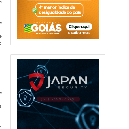
a
e
.
e
e
e
,
s
m