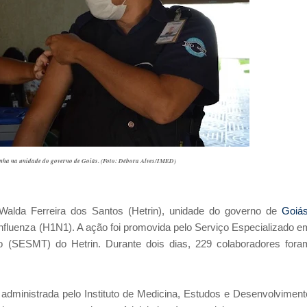
ha na unidade do governo de Goiás. (Foto: Débora Alves/IMED)
 Walda Ferreira dos Santos (Hetrin), unidade do governo de
Goiá
fluenza (H1N1). A ação foi promovida pelo Serviço Especializado e
 (SESMT) do Hetrin. Durante dois dias, 229 colaboradores fora
 administrada pelo Instituto de Medicina, Estudos e Desenvolviment