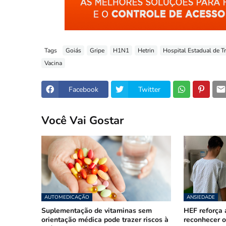
Tags
Goiás
Gripe
H1N1
Hetrin
Hospital Estadual de T
Vacina
Facebook
Twitter
Você Vai Gostar
AUTOMEDICAÇÃO
ANSIEDADE
Suplementação de vitaminas sem
HEF reforça 
orientação médica pode trazer riscos à
reconhecer o