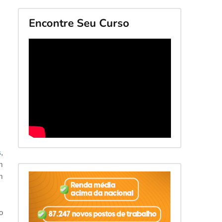
Encontre Seu Curso
s
,
m
m
o