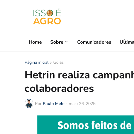
Home
Sobre
Comunicadores
Uĺtim
Página inicial
Goiás
Hetrin realiza campan
colaboradores
Por
Paulo Melo
-
maio 26, 2025