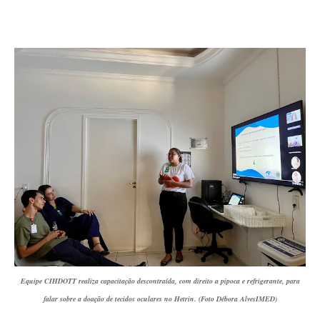
Equipe CIHDOTT realiza capacitação descontraída, com direito a pipoca e refrigerante, para
falar sobre a doação de tecidos oculares no Hetrin. (Foto Débora AlvesIMED)