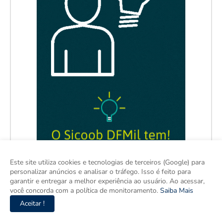
Este site utiliza cookies e tecnologias de terceiros (Google) para
personalizar anúncios e analisar o tráfego. Isso é feito para
garantir e entregar a melhor experiência ao usuário. Ao acessar,
você concorda com a política de monitoramento.
Saiba Mais
Aceitar !