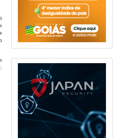
b
s
a
o
s
r
,