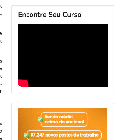
,
Encontre Seu Curso
,
e
,
s
e
,
s
.
r
s
o
e