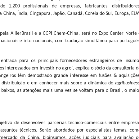
1.200 profissionais de empresas, fabricantes, distribuidores
, da China, Índia, Cingapura, Japão, Canadá, Coreia do Sul, Europa, EUA
ela AllierBrasil e a CCPI Chem-China, será no Expo Center Norte 
acionais e internacionais, com tradução simultânea para português
ntrada para os principais fornecedores estrangeiros de insumo
s interessados em investir no agro”, explica o sócio da consultoria d
strangeiros têm demostrado grande interesse em fusões & aquisições
s, distribuição e em conhecer mais sobre a dinâmica do
agribusines
 baixos, as atenções mais uma vez se voltam para o Brasil, o maio
etivo de desenvolver parcerias técnico-comerciais entre empresa
 assuntos técnicos. Serão abordados por especialistas temas, com
 mercado da China, bioinsumos, ações judiciais para avaliação d