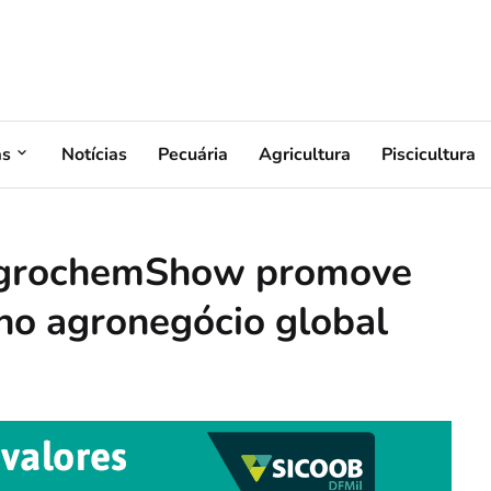
as
Notícias
Pecuária
Agricultura
Piscicultura
 AgrochemShow promove
no agronegócio global