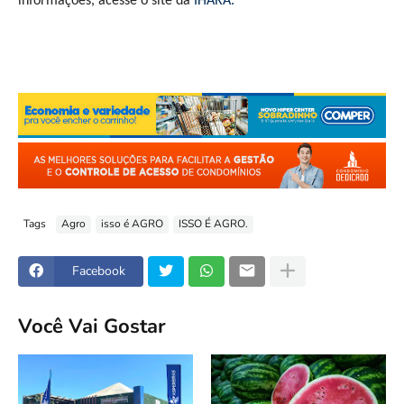
informações, acesse o site da
IHARA.
Tags
Agro
isso é AGRO
ISSO É AGRO.
Facebook
Você Vai Gostar